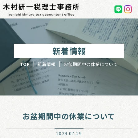
お
盆
期
間
中
の
休
業
新着情報
に
つ
い
TOP
新着情報
お盆期間中の休業について
て
お盆期間中の休業について
2024.07.29